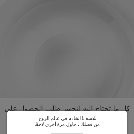
كل ما تحتاج اليه لتجهيز طلب الحصول على
تأشيرة زيمبابوي تحت سقف واحد. تسريع
للاسف! الخادم في عالم الروح.
من فضلك ، حاول مرة أخرى لاحقًا
عملية الحصول على تأشيرة زيمبابوي