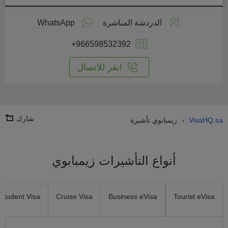
طبق
على
الدردشة المباشرة
WhatsApp
انترنت
+966598532392
انقر للاتصال
شارك
VisaHQ.sa
زيمبابوي تأشيرة
›
أنواع التأشيرات زيمبابوي
Student Visa
Cruise Visa
Business eVisa
Tourist eVisa