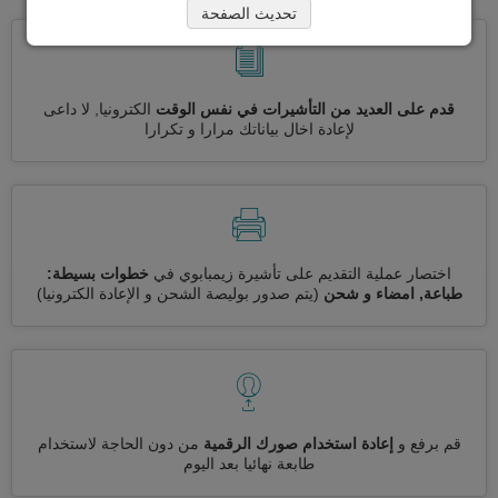
تحديث الصفحة
قدم على العديد من التأشيرات في نفس الوقت
الكترونيا, لا داعى
لإعادة اخال بياناتك مرارا و تكرارا
اختصار عملية التقديم على تأشيرة زيمبابوي في
خطوات بسيطة:
طباعة, امضاء و شحن
(يتم صدور بوليصة الشحن و الإعادة الكترونيا)
قم برفع و
إعادة استخدام صورك الرقمية
من دون الحاجة لاستخدام
طابعة نهائيا بعد اليوم