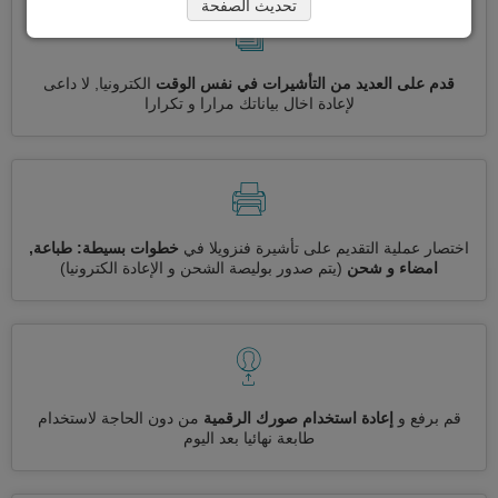
تحديث الصفحة
قدم على العديد من التأشيرات في نفس الوقت
الكترونيا, لا داعى
لإعادة اخال بياناتك مرارا و تكرارا
اختصار عملية التقديم على تأشيرة فنزويلا في
خطوات بسيطة: طباعة,
امضاء و شحن
(يتم صدور بوليصة الشحن و الإعادة الكترونيا)
قم برفع و
إعادة استخدام صورك الرقمية
من دون الحاجة لاستخدام
طابعة نهائيا بعد اليوم