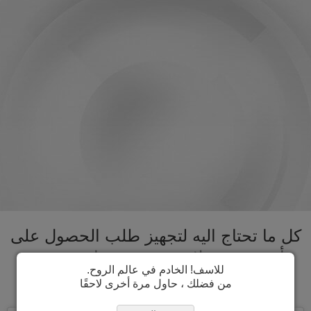
كل ما تحتاج اليه لتجهيز طلب الحصول على
تأشيرة فنزويلا تحت سقف واحد. تسريع
للاسف! الخادم في عالم الروح.
عملية الحصول على تأشيرة فنزويلا
من فضلك ، حاول مرة أخرى لاحقًا