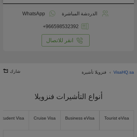
طبق
على
الدردشة المباشرة
WhatsApp
انترنت
+966598532392
انقر للاتصال
شارك
VisaHQ.sa
فنزويلا تأشيرة
›
أنواع التأشيرات فنزويلا
Student Visa
Cruise Visa
Business eVisa
Tourist eVisa