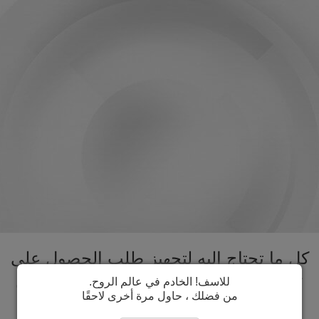
كل ما تحتاج اليه لتجهيز طلب الحصول على
تأشيرة السودان تحت سقف واحد. تسريع
للاسف! الخادم في عالم الروح.
من فضلك ، حاول مرة أخرى لاحقًا
عملية الحصول على تأشيرة السودان