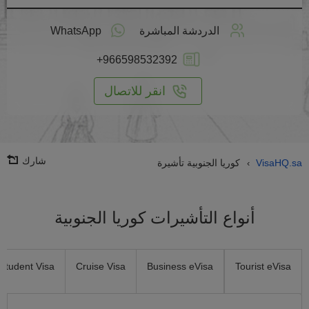
طبق
على
الدردشة المباشرة
WhatsApp
انترنت
+966598532392
انقر للاتصال
شارك
VisaHQ.sa
كوريا الجنوبية تأشيرة
›
أنواع التأشيرات كوريا الجنوبية
Student Visa
Cruise Visa
Business eVisa
Tourist eVisa