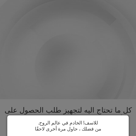
كل ما تحتاج اليه لتجهيز طلب الحصول على
تأشيرة جزر سليمان تحت سقف واحد.
للاسف! الخادم في عالم الروح.
تسريع عملية الحصول على تأشيرة جزر
من فضلك ، حاول مرة أخرى لاحقًا