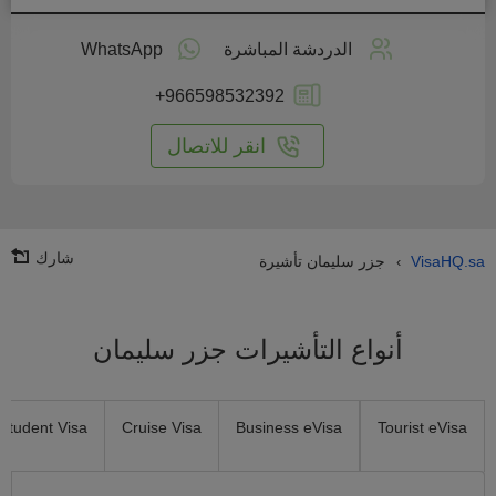
طبق
على
الدردشة المباشرة
WhatsApp
انترنت
+966598532392
انقر للاتصال
شارك
VisaHQ.sa
جزر سليمان تأشيرة
›
أنواع التأشيرات جزر سليمان
Student Visa
Cruise Visa
Business eVisa
Tourist eVisa