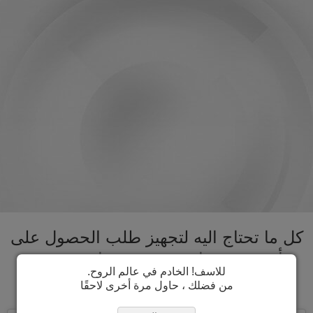
كل ما تحتاج اليه لتجهيز طلب الحصول على
تأشيرة صربيا تحت سقف واحد. تسريع
للاسف! الخادم في عالم الروح.
عملية الحصول على تأشيرة صربيا
من فضلك ، حاول مرة أخرى لاحقًا