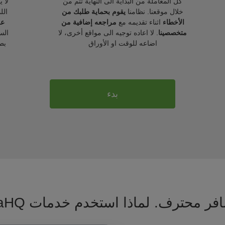
كل المعاملة من البداية الى النهاية تتم من
لا 
خلال موقعنا. نظامنا
يقوم بحماية طلبك من
الل
الأخطاء
اثناء تقديمه مع
مراجعه إضافية من
عل
متخصصينا
. لا اعاده توجيه الى مواقع أخرى، لا
الس
اضاعه للوقت او الأوراق
بط
بدء
فر محترف. لماذا استخدم خدمات VisaHQ ؟