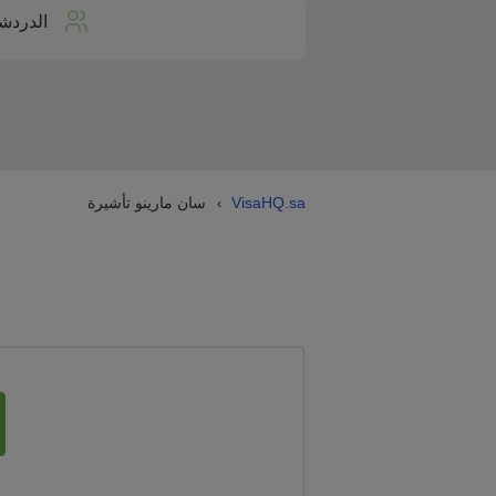
الدردش
VisaHQ.sa
سان مارينو تأشيرة
›