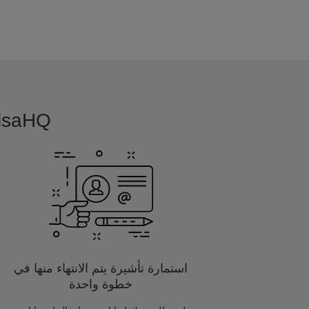
VisaHQ بسيطة, بديهية و مفصلة خصيصا
استمارة تأشيرة يتم الانتهاء منها في
خطوة واحدة