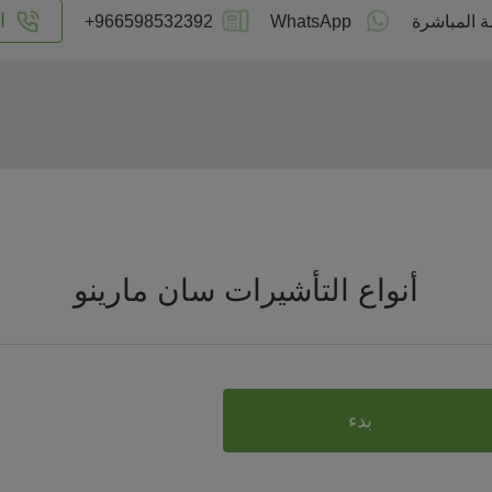
ا
ة المباشرة
WhatsApp
+966598532392
أنواع التأشيرات سان مارينو
بدء