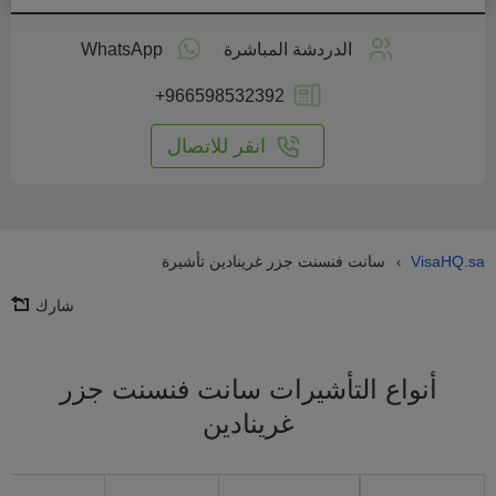
طبق
على
الدردشة المباشرة
WhatsApp
انترنت
+966598532392
انقر للاتصال
VisaHQ.sa
سانت فنسنت جزر غرينادين تأشيرة
›
شارك
أنواع التأشيرات سانت فنسنت جزر
غرينادين