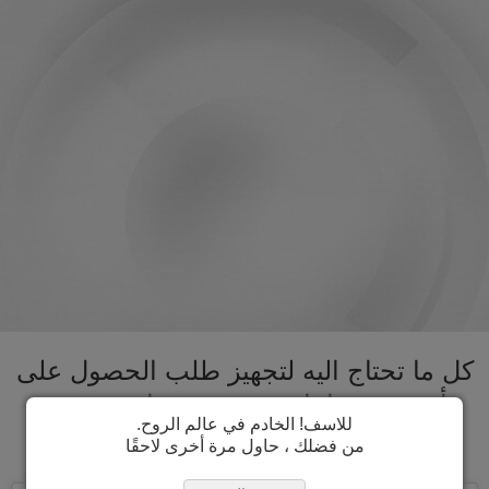
كل ما تحتاج اليه لتجهيز طلب الحصول على
تأشيرة رومانيا تحت سقف واحد. تسريع
للاسف! الخادم في عالم الروح.
عملية الحصول على تأشيرة رومانيا
من فضلك ، حاول مرة أخرى لاحقًا