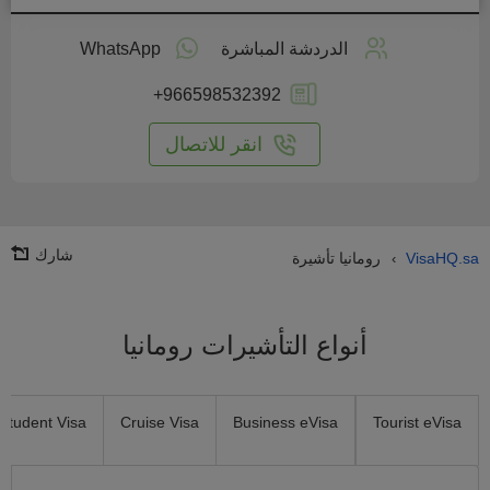
طبق
على
الدردشة المباشرة
WhatsApp
انترنت
+966598532392
انقر للاتصال
شارك
VisaHQ.sa
رومانيا تأشيرة
›
أنواع التأشيرات رومانيا
Student Visa
Cruise Visa
Business eVisa
Tourist eVisa