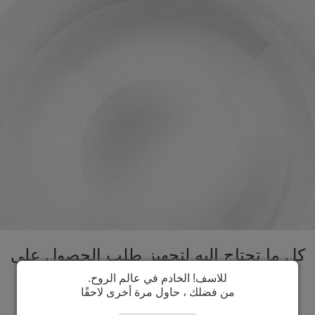
كل ما تحتاج اليه لتجهيز طلب الحصول على
تأشيرة البرتغال تحت سقف واحد. تسريع
للاسف! الخادم في عالم الروح.
من فضلك ، حاول مرة أخرى لاحقًا
عملية الحصول على تأشيرة البرتغال