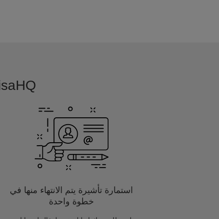
VisaHQ بسيطة, بديهية و مفصلة خصيصا
استمارة تأشيرة يتم الانتهاء منها في
خطوة واحدة