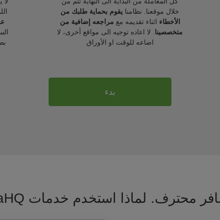
كل المعاملة من البداية الى النهاية تتم من
لا 
خلال موقعنا. نظامنا
يقوم بحماية طلبك من
الل
الأخطاء
اثناء تقديمه مع
مراجعه إضافية من
عل
متخصصينا
. لا اعاده توجيه الى مواقع أخرى، لا
الس
اضاعه للوقت او الأوراق
بط
بدء
فر محترف. لماذا استخدم خدمات VisaHQ ؟