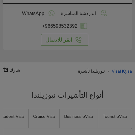
طبق
على
الدردشة المباشرة
WhatsApp
انترنت
+966598532392
انقر للاتصال
شارك
VisaHQ.sa
نيوزيلندا تأشيرة
›
أنواع التأشيرات نيوزيلندا
Student Visa
Cruise Visa
Business eVisa
Tourist eVisa