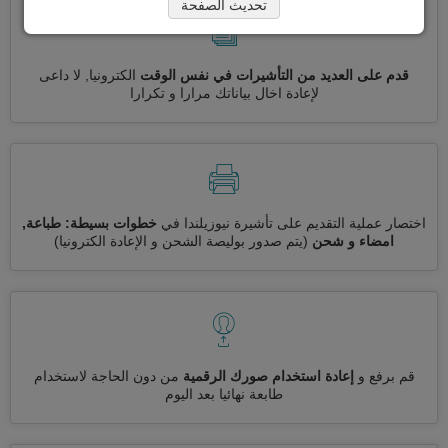
تحديث الصفحة
قدم على العديد من التأشيرات في نفس الوقت
الكترونيا, لا داعى
لإعادة اخال بياناتك مرارا و تكرارا
اختصار عملية التقديم على تأشيرة نيوزيلندا في
خطوات بسيطة: طباعة,
امضاء و شحن
(يتم صدور بوليصة الشحن و الإعادة الكترونيا)
قم برفع و
إعادة استخدام صورك الرقمية
من دون الحاجة لاستخدام
طابعة نهائيا بعد اليوم