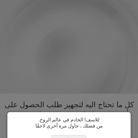
كل ما تحتاج اليه لتجهيز طلب الحصول على
تأشيرة نيوزيلندا تحت سقف واحد. تسريع
للاسف! الخادم في عالم الروح.
عملية الحصول على تأشيرة نيوزيلندا
من فضلك ، حاول مرة أخرى لاحقًا