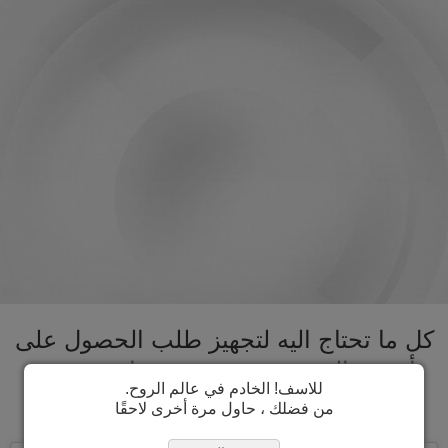
كل ما تحتاج اليه لتجهيز طلب الحصول على
تأشيرة المغرب تحت سقف واحد. تسريع
للاسف! الخادم في عالم الروح.
عملية الحصول على تأشيرة المغرب
من فضلك ، حاول مرة أخرى لاحقًا