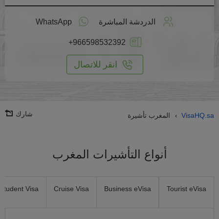
طبق
على
الدردشة المباشرة
WhatsApp
انترنت
+966598532392
انقر للاتصال
شارك
VisaHQ.sa
المغرب تأشيرة
›
أنواع التأشيرات المغرب
Student Visa
Cruise Visa
Business eVisa
Tourist eVisa