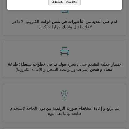
تحديث الصفحة
قدم على العديد من التأشيرات في نفس الوقت
الكترونيا, لا داعى
لإعادة اخال بياناتك مرارا و تكرارا
اختصار عملية التقديم على تأشيرة مولدافيا في
خطوات بسيطة: طباعة,
امضاء و شحن
(يتم صدور بوليصة الشحن و الإعادة الكترونيا)
قم برفع و
إعادة استخدام صورك الرقمية
من دون الحاجة لاستخدام
طابعة نهائيا بعد اليوم