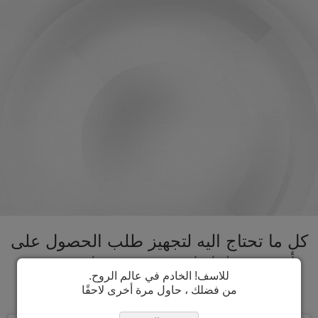
كل ما تحتاج اليه لتجهيز طلب الحصول على
تأشيرة مولدافيا تحت سقف واحد. تسريع
للاسف! الخادم في عالم الروح.
عملية الحصول على تأشيرة مولدافيا
من فضلك ، حاول مرة أخرى لاحقًا