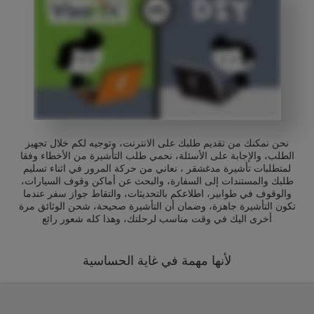
نحن نمكنك من تقديم طلبك على الانترنت، وتوجيه لكم خلال تجهيز
الطلب، والإجابة على الأسئلة، نحمي طلب التأشيرة من الأخطاء وفقا
لمتطلبات تأشيرة مدغشقر ، نعاني من حركة المرور في اثناء تسليم
طلبك والمستندات إلى السفارة، والبحث عن أماكن وقوف السيارات،
والوقوف في طوابير، اطلاعكم بالتحديثات، والتقاط جواز سفر عندما
تكون التأشيرة جاهزة، وضمان أن التأشيرة صحيحة، شحن الوثائق مرة
أخرى اليك في وقت مناسب لرحلتك، وهذا كله شعور رائع
لأنها مهمة في غاية الحساسية