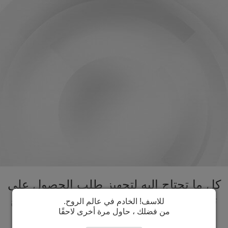
كل ما تحتاج اليه لتجهيز طلب الحصول على
تأشيرة مدغشقر تحت سقف واحد. تسريع
للاسف! الخادم في عالم الروح.
من فضلك ، حاول مرة أخرى لاحقًا
عملية الحصول على تأشيرة مدغشقر