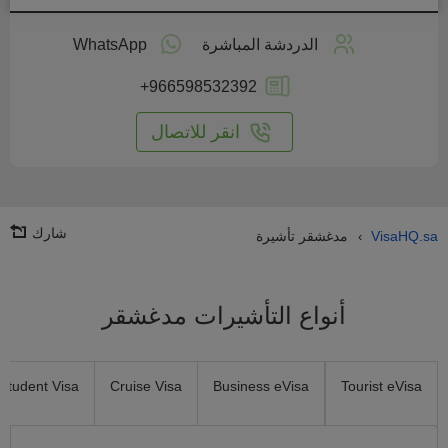
طبق
على
الدردشة المباشرة
WhatsApp
انترنت
+966598532392
انقر للاتصال
شارك
VisaHQ.sa
مدغشقر تأشيرة
›
أنواع التأشيرات مدغشقر
Student Visa
Cruise Visa
Business eVisa
Tourist eVisa