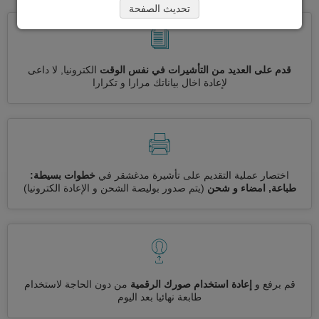
تحديث الصفحة
قدم على العديد من التأشيرات في نفس الوقت
الكترونيا, لا داعى
لإعادة اخال بياناتك مرارا و تكرارا
اختصار عملية التقديم على تأشيرة مدغشقر في
خطوات بسيطة:
طباعة, امضاء و شحن
(يتم صدور بوليصة الشحن و الإعادة الكترونيا)
قم برفع و
إعادة استخدام صورك الرقمية
من دون الحاجة لاستخدام
طابعة نهائيا بعد اليوم