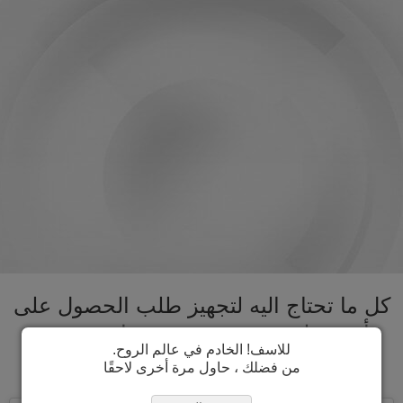
كل ما تحتاج اليه لتجهيز طلب الحصول على
تأشيرة ليسوتو تحت سقف واحد. تسريع
للاسف! الخادم في عالم الروح.
عملية الحصول على تأشيرة ليسوتو
من فضلك ، حاول مرة أخرى لاحقًا