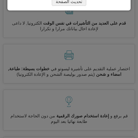
تحديث الصفحة
قدم على العديد من التأشيرات في نفس الوقت
الكترونيا, لا داعى
لإعادة اخال بياناتك مرارا و تكرارا
اختصار عملية التقديم على تأشيرة ليسوتو في
خطوات بسيطة: طباعة,
امضاء و شحن
(يتم صدور بوليصة الشحن و الإعادة الكترونيا)
قم برفع و
إعادة استخدام صورك الرقمية
من دون الحاجة لاستخدام
طابعة نهائيا بعد اليوم