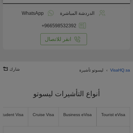
طبق
على
الدردشة المباشرة
WhatsApp
انترنت
+966598532392
انقر للاتصال
شارك
VisaHQ.sa
ليسوتو تأشيرة
›
أنواع التأشيرات ليسوتو
Student Visa
Cruise Visa
Business eVisa
Tourist eVisa