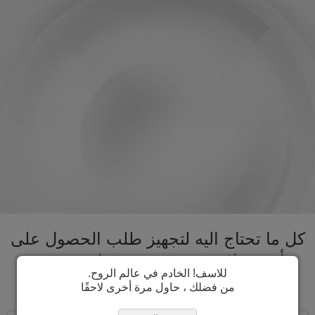
كل ما تحتاج اليه لتجهيز طلب الحصول على
تأشيرة لاوس تحت سقف واحد. تسريع
للاسف! الخادم في عالم الروح.
عملية الحصول على تأشيرة لاوس
من فضلك ، حاول مرة أخرى لاحقًا