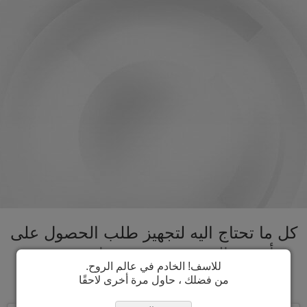
كل ما تحتاج اليه لتجهيز طلب الحصول على
تأشيرة الهند تحت سقف واحد. تسريع
للاسف! الخادم في عالم الروح.
عملية الحصول على تأشيرة الهند
من فضلك ، حاول مرة أخرى لاحقًا