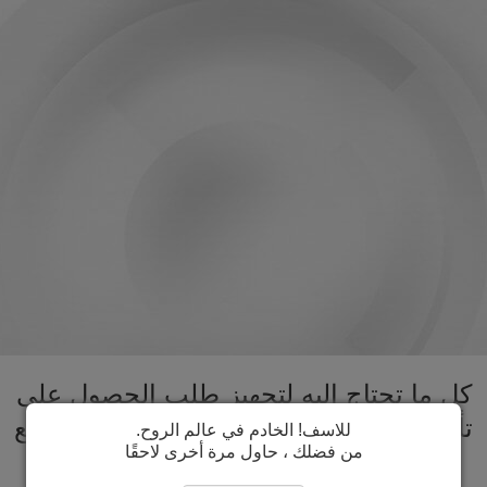
كل ما تحتاج اليه لتجهيز طلب الحصول على
تأشيرة هونج كونج تحت سقف واحد. تسريع
للاسف! الخادم في عالم الروح.
من فضلك ، حاول مرة أخرى لاحقًا
عملية الحصول على تأشيرة هونج كونج