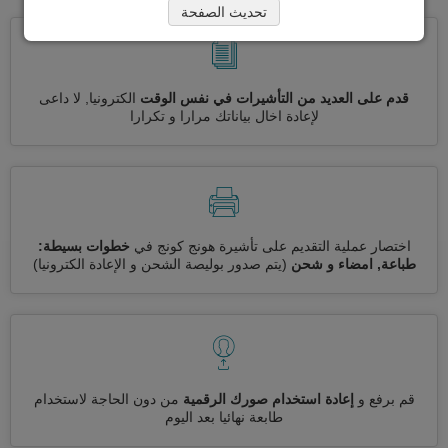
تحديث الصفحة
قدم على العديد من التأشيرات في نفس الوقت
الكترونيا, لا داعى
لإعادة اخال بياناتك مرارا و تكرارا
اختصار عملية التقديم على تأشيرة هونج كونج في
خطوات بسيطة:
طباعة, امضاء و شحن
(يتم صدور بوليصة الشحن و الإعادة الكترونيا)
قم برفع و
إعادة استخدام صورك الرقمية
من دون الحاجة لاستخدام
طابعة نهائيا بعد اليوم