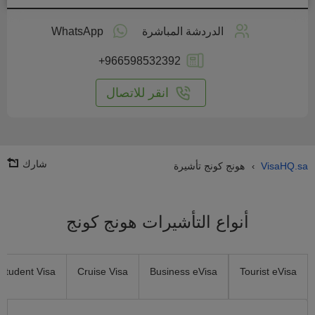
طبق
على
الدردشة المباشرة
WhatsApp
انترنت
+966598532392
انقر للاتصال
شارك
VisaHQ.sa
هونج كونج تأشيرة
›
أنواع التأشيرات هونج كونج
Student Visa
Cruise Visa
Business eVisa
Tourist eVisa