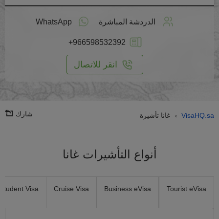
طبق
على
الدردشة المباشرة
WhatsApp
انترنت
+966598532392
انقر للاتصال
شارك
VisaHQ.sa
غانا تأشيرة
›
أنواع التأشيرات غانا
Student Visa
Cruise Visa
Business eVisa
Tourist eVisa