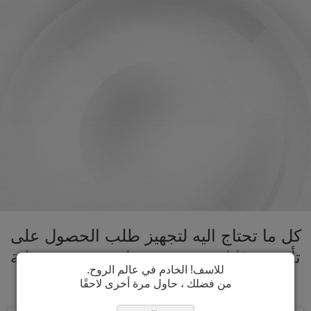
كل ما تحتاج اليه لتجهيز طلب الحصول على
تأشيرة غانا تحت سقف واحد. تسريع عملية
للاسف! الخادم في عالم الروح.
الحصول على تأشيرة غانا
من فضلك ، حاول مرة أخرى لاحقًا