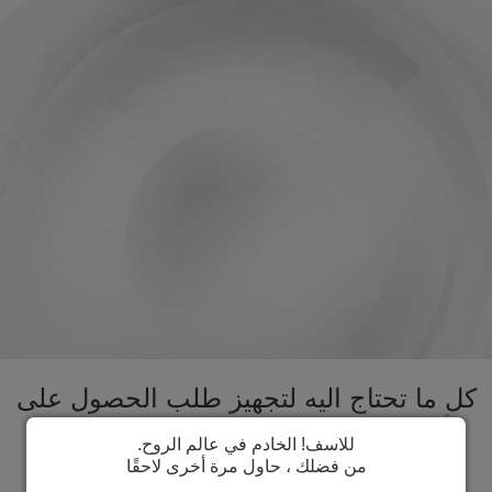
كل ما تحتاج اليه لتجهيز طلب الحصول على
تأشيرة غيانا الفرنسية تحت سقف واحد.
للاسف! الخادم في عالم الروح.
تسريع عملية الحصول على تأشيرة غيانا
من فضلك ، حاول مرة أخرى لاحقًا