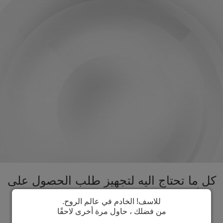
كل ما تحتاج اليه لتجهيز طلب الحصول على
تأشيرة جزر فوكلاند تحت سقف واحد.
للاسف! الخادم في عالم الروح.
تسريع عملية الحصول على تأشيرة جزر
من فضلك ، حاول مرة أخرى لاحقًا