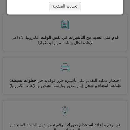
فوكلاند
تحديث الصفحة
قدم على العديد من التأشيرات في نفس الوقت
الكترونيا, لا داعى
لإعادة اخال بياناتك مرارا و تكرارا
اختصار عملية التقديم على تأشيرة جزر فوكلاند في
خطوات بسيطة:
طباعة, امضاء و شحن
(يتم صدور بوليصة الشحن و الإعادة الكترونيا)
قم برفع و
إعادة استخدام صورك الرقمية
من دون الحاجة لاستخدام