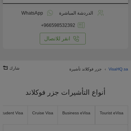
طبق
على
الدردشة المباشرة
WhatsApp
انترنت
+966598532392
انقر للاتصال
شارك
VisaHQ.sa
جزر فوكلاند تأشيرة
›
أنواع التأشيرات جزر فوكلاند
Student Visa
Cruise Visa
Business eVisa
Tourist eVisa