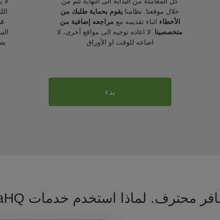
كل المعاملة من البداية الى النهاية تتم من
لا 
خلال موقعنا. نظامنا
يقوم بحماية طلبك من
الل
الأخطاء
اثناء تقديمه مع
مراجعه إضافية من
عل
متخصصينا
. لا اعاده توجيه الى مواقع أخرى، لا
الس
اضاعه للوقت او الأوراق
بط
بدء
فر محترف. لماذا استخدم خدمات VisaHQ ؟