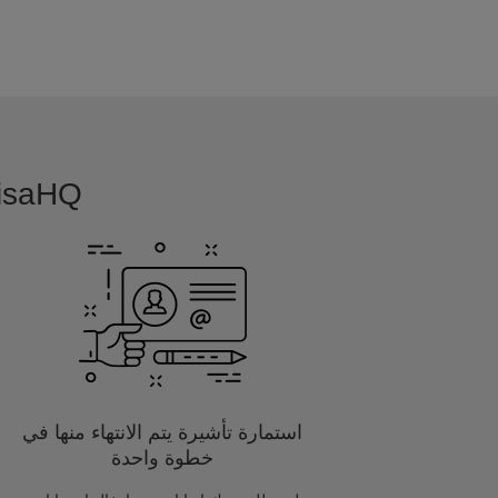
VisaHQ بسيطة, بديهية و مفصلة خصيصا
استمارة تأشيرة يتم الانتهاء منها في
خطوة واحدة