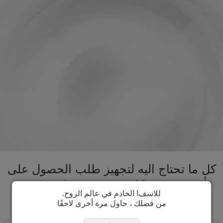
كل ما تحتاج اليه لتجهيز طلب الحصول على
تأشيرة دومينيكا تحت سقف واحد. تسريع
للاسف! الخادم في عالم الروح.
عملية الحصول على تأشيرة دومينيكا
من فضلك ، حاول مرة أخرى لاحقًا