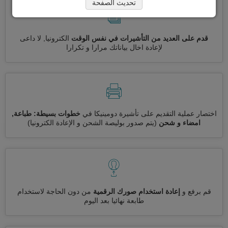
تحديث الصفحة
قدم على العديد من التأشيرات في نفس الوقت
الكترونيا, لا داعى
لإعادة اخال بياناتك مرارا و تكرارا
اختصار عملية التقديم على تأشيرة دومينيكا في
خطوات بسيطة: طباعة,
امضاء و شحن
(يتم صدور بوليصة الشحن و الإعادة الكترونيا)
قم برفع و
إعادة استخدام صورك الرقمية
من دون الحاجة لاستخدام
طابعة نهائيا بعد اليوم