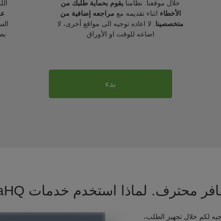
خلال موقعنا. نظامنا
يقوم بحماية طلبك من
الل
الأخطاء
اثناء تقديمه مع
مراجعه إضافية من
عل
متخصصينا
. لا اعاده توجيه الى مواقع أخرى، لا
الس
اضاعه للوقت او الأوراق
بط
بدء
فر محترف. لماذا استخدم خدمات VisaHQ ؟
يه لكم خلال تجهيز الطلب،