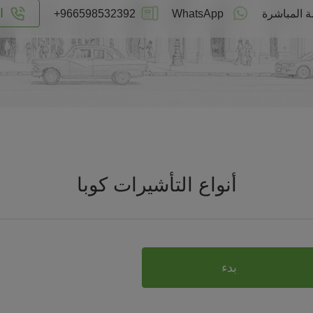
ا
ة المباشرة
WhatsApp
+966598532392
أنواع التأشيرات كوبا
بدء