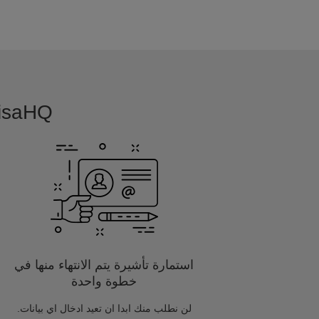
VisaHQ بسيطة, بديهية و مفصلة خصيصا
استمارة تأشيرة يتم الانتهاء منها في
خطوة واحدة
لن نطلب منك ابدا ان تعيد ادخال اي بيانات.