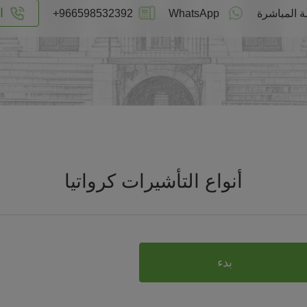
ا
ة المباشرة
WhatsApp
+966598532392
أنواع التأشيرات كرواتيا
بدء