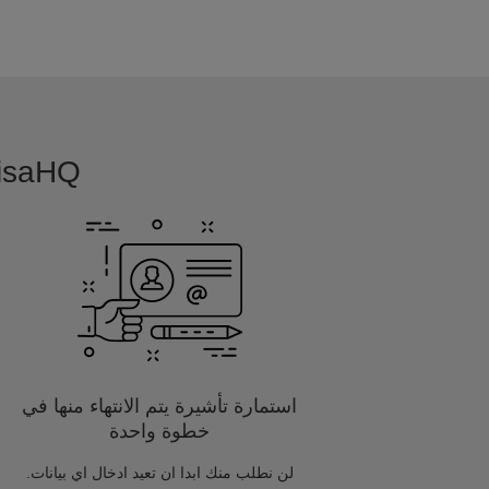
VisaHQ بسيطة, بديهية و مفصلة خصيصا
استمارة تأشيرة يتم الانتهاء منها في
خطوة واحدة
لن نطلب منك ابدا ان تعيد ادخال اي بيانات.