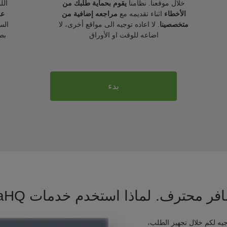
خلال موقعنا. نظامنا
يقوم بحماية طلبك من
الل
الأخطاء
اثناء تقديمه مع
مراجعه إضافية من
عل
متخصصينا
. لا اعاده توجيه الى مواقع أخرى، لا
الس
اضاعه للوقت او الأوراق
بط
بدء
فر محترف. لماذا استخدم خدمات VisaHQ ؟
يه لكم خلال تجهيز الطلب،