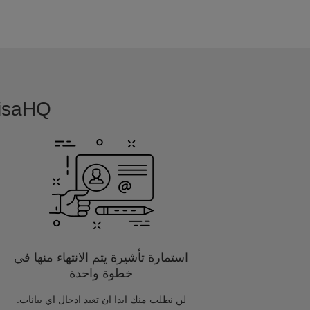
VisaHQ بسيطة, بديهية و مفصلة خصيصا
استمارة تأشيرة يتم الانتهاء منها في
خطوة واحدة
لن نطلب منك ابدا ان تعيد ادخال اي بيانات.