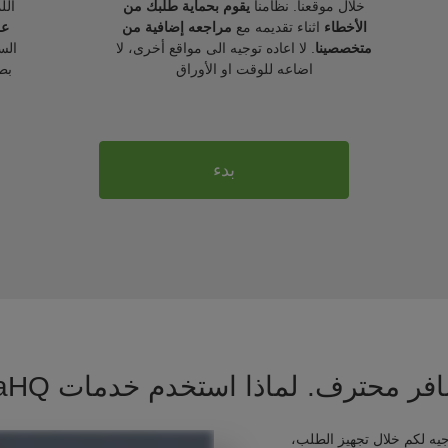
خلال موقعنا. نظامنا
يقوم بحماية طلبك من
الل
الأخطاء
اثناء تقديمه مع
مراجعه إضافية من
عل
متخصصينا
. لا اعاده توجيه الى مواقع أخرى، لا
الس
اضاعه للوقت او الأوراق
بط
بدء
فر محترف. لماذا استخدم خدمات VisaHQ ؟
يه لكم خلال تجهيز الطلب،