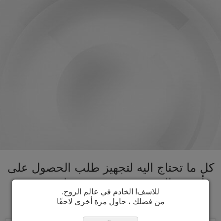
كل ما تحتاج اليه لتجهيز طلب الحصول على
تأشيرة البحرين تحت سقف واحد. تسريع
للاسف! الخادم في عالم الروح.
عملية الحصول على تأشيرة البحرين
من فضلك ، حاول مرة أخرى لاحقًا