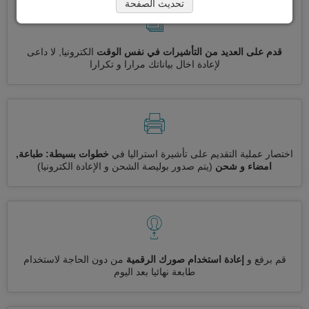
تحديث الصفحة
قدم على العديد من التأشيرات في نفس الوقت
الكترونيا, لا داعى
لإعادة اخال بياناتك مرارا و تكرارا
اختصار عملية التقديم على تأشيرة استراليا في
خطوات بسيطة: طباعة,
امضاء و شحن
(يتم صدور بوليصة الشحن و الإعادة الكترونيا)
قم برفع و
إعادة استخدام صورك الرقمية
من دون الحاجة لاستخدام
طابعة نهائيا بعد اليوم