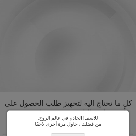
كل ما تحتاج اليه لتجهيز طلب الحصول على
تأشيرة استراليا تحت سقف واحد. تسريع
للاسف! الخادم في عالم الروح.
عملية الحصول على تأشيرة استراليا
من فضلك ، حاول مرة أخرى لاحقًا