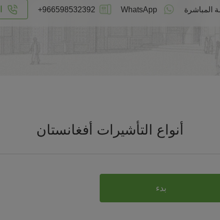
ا
ة المباشرة
WhatsApp
+966598532392
أنواع التأشيرات أفغانستان
بدء