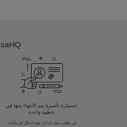
VisaHQ بسيطة, بديهية و مفصلة خصيصا
استمارة تأشيرة يتم الانتهاء منها في
خطوة واحدة
لن نطلب منك ابدا ان تعيد ادخال اي بيانات.