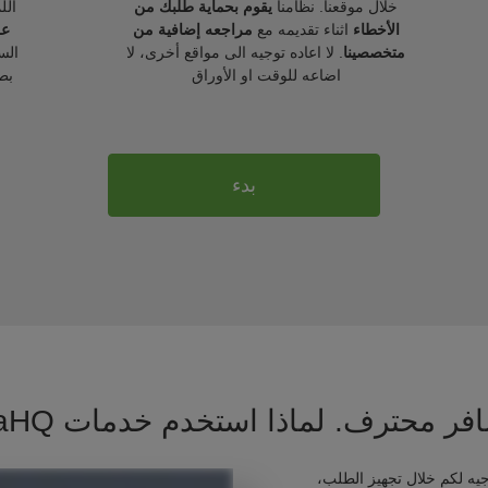
خلال موقعنا. نظامنا
يقوم بحماية طلبك من
الل
الأخطاء
اثناء تقديمه مع
مراجعه إضافية من
عل
متخصصينا
. لا اعاده توجيه الى مواقع أخرى، لا
الس
اضاعه للوقت او الأوراق
بط
بدء
فر محترف. لماذا استخدم خدمات VisaHQ ؟
يه لكم خلال تجهيز الطلب،